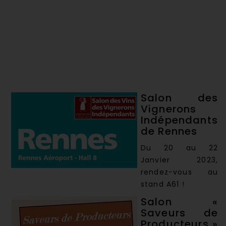
Salon des
Vignerons
Indépendants
de Rennes
Du 20 au 22
Janvier 2023,
rendez-vous au
stand A61 !
Salon «
Saveurs de
Producteurs »