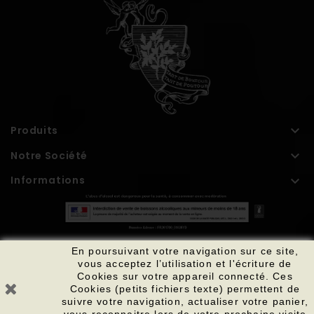

Produits

Notre Société

Informations
En poursuivant votre navigation sur ce site,
vous acceptez l’utilisation et l'écriture de
Cookies sur votre appareil connecté. Ces
© 2026 - Logiciel E-Commerce Par PrestaShop™
Cookies (petits fichiers texte) permettent de
suivre votre navigation, actualiser votre panier,