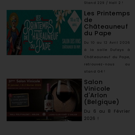
Stand 229 / Hall 2 !
Les Printemps
de
Châteauneuf
du Pape
Du 10 au 12 Avril 2026
à la salle Dufays à
Châteauneuf du Pape,
retrouvez-nous au
stand G4 !
Salon
Vinicole
d'Arlon
(Belgique)
Du 6 au 8 Février
2026 !