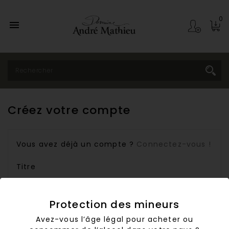
0

Créez votre compte
Vous avez déjà un compte ?
Connectez-vous !
Titre
M
Mme
Protection des mineurs
Avez-vous l’âge légal pour acheter ou
Prénom