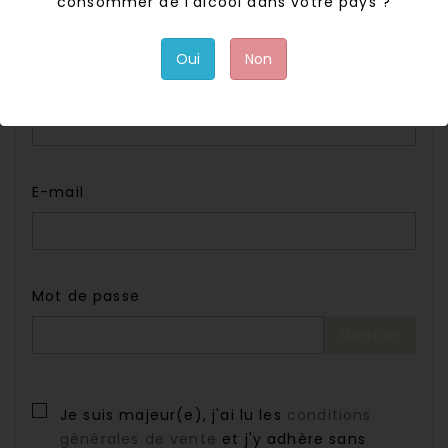
consommer de l’alcool dans votre pays ?
Oui
Non
Nom
E-mail
Mot de passe
Montrer
Je suis majeur(e), j'ai lu les
conditions
générales de vente
et j'y adhère sans