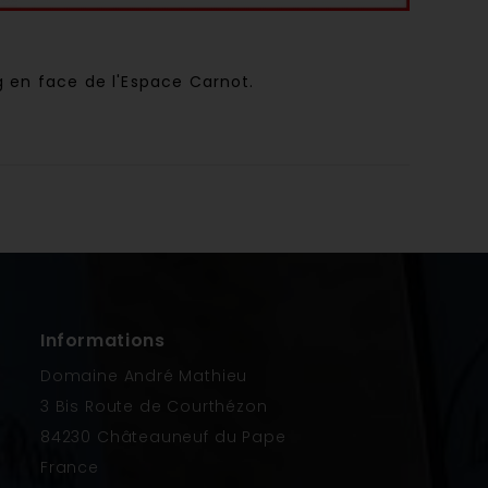
g en face de l'Espace Carnot.
Informations
Domaine André Mathieu
3 Bis Route de Courthézon
84230 Châteauneuf du Pape
France