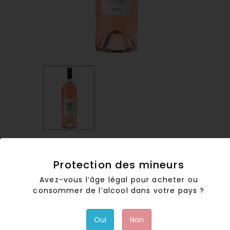
Magnum Se Sian Acoumpagna 2023
Protection des mineurs
24,00 €
TTC
Avez-vous l’âge légal pour acheter ou
consommer de l’alcool dans votre pays ?
Pour ajouter un ou plusieurs magnums à votre
commande, merci de nous contacter
Oui
Non
par
email
ou téléphone.