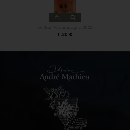
Se Sian Acoumpagna 2023
Prix
11,20 €