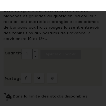
Composé de Grenache et Syrah, ce rosé
accompagnera parfaitement vos viandes
blanches et grillades au quotidien. Sa couleur
rose brillant aux reflets orangés et ses arômes
de bonbons aux fruits rouges laissent entrevoir
des tanins fins aux parfums de Provence. A
servir entre 10 et 12°C.
Quantité
Ajouter au panier
Partager
Dans la limite des stocks disponibles