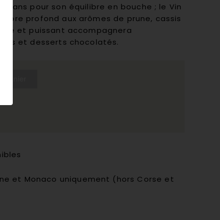
10 ans pour son équilibre en bouche ; le Vin
sombre profond aux arômes de prune, cassis
ouple et puissant accompagnera
ages et desserts chocolatés.
u panier
nibles
aine et Monaco uniquement (hors Corse et