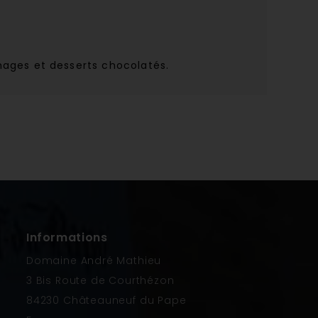
mages et desserts chocolatés.
Informations
Domaine André Mathieu
3 Bis Route de Courthézon
84230 Châteauneuf du Pape