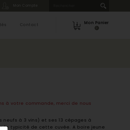
Mon Compte
Mon Panier
tés
Contact
0
ums à votre commande, merci de nous
s neufs à 3 vins) et ses 13 cépages à
 la typicité de cette cuvée. A boire jeune