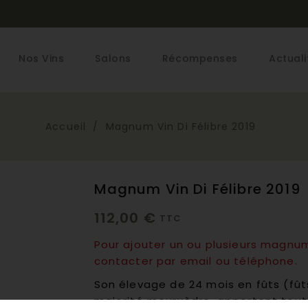
Nos Vins
Salons
Récompenses
Actuali
Accueil
Magnum Vin Di Félibre 2019
Magnum Vin Di Félibre 2019
112,00 €
TTC
Pour ajouter un ou plusieurs magn
contacter par
email
ou téléphone.
Son élevage de 24 mois en fûts (fût
majorité mourvèdre, apportent toute