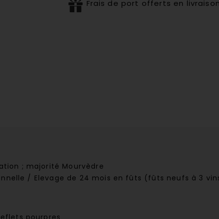
Frais de port offerts en livrai
ation ; majorité Mourvèdre
onnelle / Elevage de 24 mois en fûts (fûts neufs à 3 vin
eflets pourpres