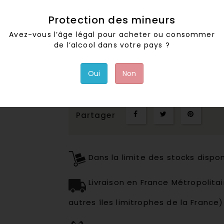
pour sa structure tannique ou après 
Protection des mineurs
Di Felibre propose une robe rouge 
et senteurs de sous-bois. Ce vin s
Avez-vous l’âge légal pour acheter ou consommer
parfaitement les gros gibiers, from
de l’alcool dans votre pays ?
Oui
Non
Quantité
Ajouter a
Partager
Dans la limite des stocks dispo
Livraison en France Métropolit
autres îles limitrophes de la France)